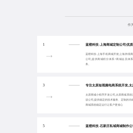
作
1
蓝橙科技-上海手机商城开发|上海跨境
公司,提供商城积分体系+商城会员体
务。
3
太原商城小程序开发公司,太原商城系统
设公司,提供稳定的技术服务、定制的功
商城系统稳定运行让客户更省心
5