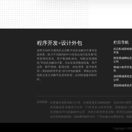
程序开发
+
设计外包
栏目导航
武汉私域营销游
蓝橙互动作为领先的企业数字信息化解决方案专业
开发
提供商，致力于为国内的中小传统企业打造专属“应
西安商城网站定
用智慧信息化、用户数据私域化、电商运营精细
公司
化”等信息化解决方案，为企业提供数据采集、用户
运营、数字营销、数据分析、优化管理、提升效率
商城小程序开发
司
等一系列的程序开发+设计外包的服务，帮助企业实
现真正意义的数字信息化转型，达到快速盈利的目
深圳商城系统定
的。
公司
贵阳商城系统开
友情链接：
合肥微信表情包设计公司
合肥现场互动游戏制作
北京AR小程序
深圳微信宣传图设计公司
广州京东小程序定制
贵阳微信二
天津微信SVG排版制作公司
天津小程序开发定制
郑州互动营
会员营销游戏定制
动画课件制作公司
广州企微scrm系统开发
成都
Copyright 