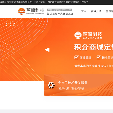
蓝橙科技为您提供
商城系统开发
、
小程序定制
、
网站建设
等各种互联网营销技术开发服务
个性化+定制化+全方位
首页
商城开发
体感
提供整包专属开发服务
全方位技术开发服务
“程序+设计”整包式开发