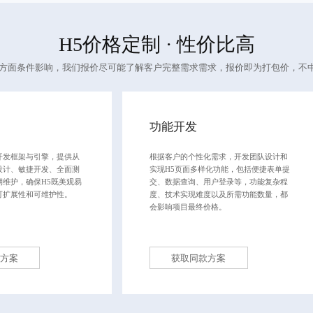
H5价格定制
· 性价比高
多方面条件影响，我们报价尽可能了解客户完整需求需求，报价即为打包价，不
功能开发
开发框架与引擎，提供从
根据客户的个性化需求，开发团队设计和
设计、敏捷开发、全面测
实现H5页面多样化功能，包括便捷表单提
期维护，确保H5既美观易
交、数据查询、用户登录等，功能复杂程
可扩展性和可维护性。
度、技术实现难度以及所需功能数量，都
会影响项目最终价格。
方案
获取同款方案