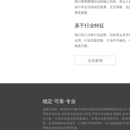
我们紧密围绕活动的核心目标、受众人
设计符合活动动态效果、交互体验、信
视觉盛宴。
基于行业特征
我们深入分析行业趋势、目标受众及市
运用、行业页面排版、行业符号融合、
视觉方案。
点击咨询
稳定·可靠·专业
蓝橙互动是一家将科技与数字营销完美结合的互联网营销公司,从
广
营销活动开发,我们将为您提供个性化,可靠与专业的各项服务,提供
决方案，布局全渠道营销获客触点。利用全场景营销手段，构建
池，实现营销转化率提升，打造数字营销闭环，在日趋激烈的市场
帮助企业快速抢占营销先机。