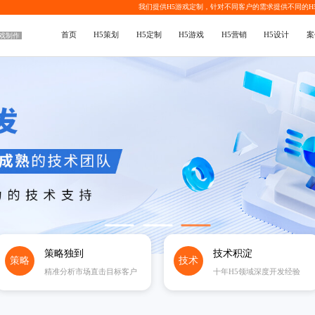
我们提供
H5游戏定制
，针对不同客户的需求提供不同的
H
首页
H5策划
H5定制
H5游戏
H5营销
H5设计
案
游戏制作
策略独到
技术积淀
策略
技术
精准分析市场直击目标客户
十年H5领域深度开发经验